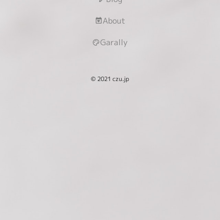
About
Garally
© 2021 czu.jp